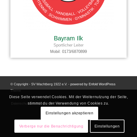
Bayram Ilk
Sportlicher Leiter
Mobil: 0173/6870899
© Copyright - SV Wachtberg 1922 e.V. -
powered by Enfold WordPress
Theme
Diese Seite verwendet Cookies. Mit der Weiternutzung der Seite,
stimmst du der Verwendung von Cookies zu.
Datenschutzerklärung
Impressum
Einstellungen akzeptieren
Verberge nur die Benachrichtigung
Einstellungen